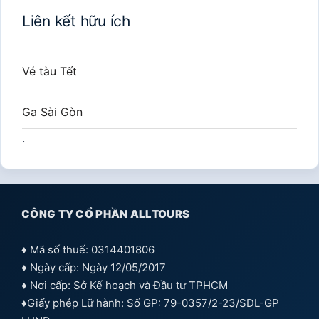
Liên kết hữu ích
Vé tàu Tết
Ga Sài Gòn
.
CÔNG TY CỔ PHẦN ALLTOURS
♦ Mã số thuế: 0314401806
♦ Ngày cấp: Ngày 12/05/2017
♦ Nơi cấp: Sở Kế hoạch và Đầu tư TPHCM
♦Giấy phép Lữ hành: Số GP: 79-0357/2-23/SDL-GP