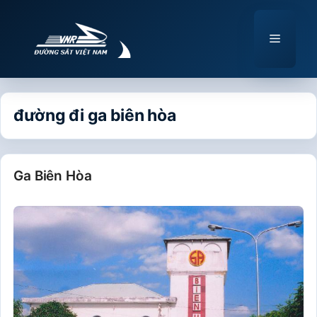
Chuyển
đến
Menu
nội
dung
đường đi ga biên hòa
Ga Biên Hòa