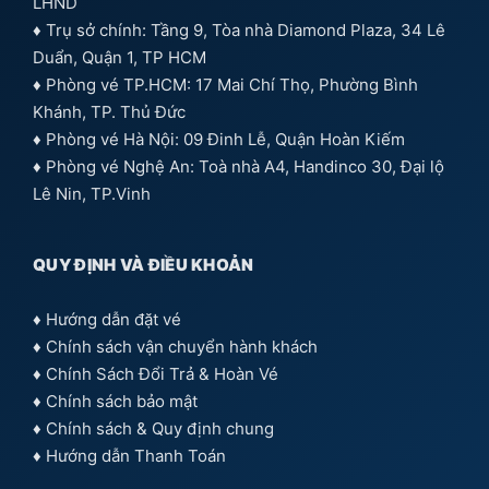
LHND
♦ Trụ sở chính: Tầng 9, Tòa nhà Diamond Plaza, 34 Lê
Duẩn, Quận 1, TP HCM
♦ Phòng vé TP.HCM: 17 Mai Chí Thọ, Phường Bình
Khánh, TP. Thủ Đức
♦ Phòng vé Hà Nội: 09 Đinh Lễ, Quận Hoàn Kiếm
♦ Phòng vé Nghệ An: Toà nhà A4, Handinco 30, Đại lộ
Lê Nin, TP.Vinh
QUY ĐỊNH VÀ ĐIỀU KHOẢN
♦
Hướng dẫn đặt vé
♦
Chính sách vận chuyển hành khách
♦
Chính Sách Đổi Trả & Hoàn Vé
♦
Chính sách bảo mật
♦
Chính sách & Quy định chung
♦
Hướng dẫn Thanh Toán