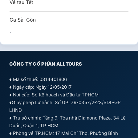
Vé tàu Tết
Ga Sài Gòn
.
CÔNG TY CỔ PHẦN ALLTOURS
♦ Mã số thuế: 0314401806
♦ Ngày cấp: Ngày 12/05/2017
♦ Nơi cấp: Sở Kế hoạch và Đầu tư TPHCM
♦Giấy phép Lữ hành: Số GP: 79-0357/2-23/SDL-GP
LHND
♦ Trụ sở chính: Tầng 9, Tòa nhà Diamond Plaza, 34 Lê
Duẩn, Quận 1, TP HCM
♦ Phòng vé TP.HCM: 17 Mai Chí Thọ, Phường Bình