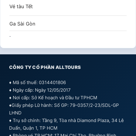
Vé tàu Tết
Ga Sài Gòn
.
CÔNG TY CỔ PHẦN ALLTOURS
♦ Mã số thuế: 0314401806
♦ Ngày cấp: Ngày 12/05/2017
♦ Nơi cấp: Sở Kế hoạch và Đầu tư TPHCM
♦Giấy phép Lữ hành: Số GP: 79-0357/2-23/SDL-GP
LHND
♦ Trụ sở chính: Tầng 9, Tòa nhà Diamond Plaza, 34 Lê
Duẩn, Quận 1, TP HCM
♦ Phòng vé TP.HCM: 17 Mai Chí Thọ, Phường Bình