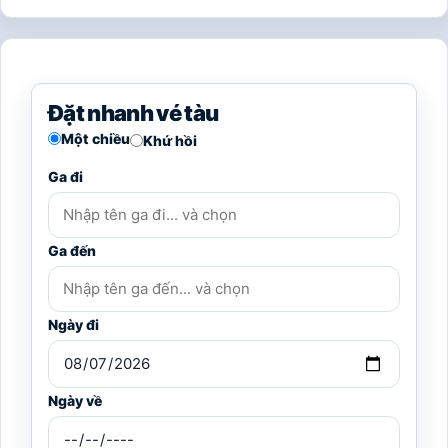
Đặt nhanh vé tàu
Một chiều
Khứ hồi
Ga đi
Ga đến
Ngày đi
Ngày về