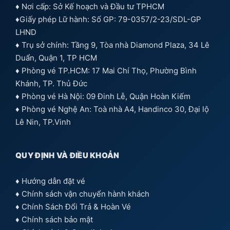
♦ Nơi cấp: Sở Kế hoạch và Đầu tư TPHCM
♦Giấy phép Lữ hành: Số GP: 79-0357/2-23/SDL-GP
LHND
♦ Trụ sở chính: Tầng 9, Tòa nhà Diamond Plaza, 34 Lê
Duẩn, Quận 1, TP HCM
♦ Phòng vé TP.HCM: 17 Mai Chí Thọ, Phường Bình
Khánh, TP. Thủ Đức
♦ Phòng vé Hà Nội: 09 Đinh Lễ, Quận Hoàn Kiếm
♦ Phòng vé Nghệ An: Toà nhà A4, Handinco 30, Đại lộ
Lê Nin, TP.Vinh
QUY ĐỊNH VÀ ĐIỀU KHOẢN
♦
Hướng dẫn đặt vé
♦
Chính sách vận chuyển hành khách
♦
Chính Sách Đổi Trả & Hoàn Vé
♦
Chính sách bảo mật