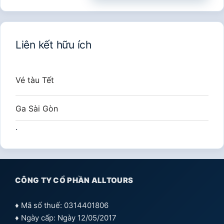
cho:
Liên kết hữu ích
Vé tàu Tết
Ga Sài Gòn
.
CÔNG TY CỔ PHẦN ALLTOURS
♦ Mã số thuế: 0314401806
♦ Ngày cấp: Ngày 12/05/2017