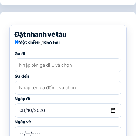
Đặt nhanh vé tàu
Một chiều
Khứ hồi
Ga đi
Ga đến
Ngày đi
Ngày về