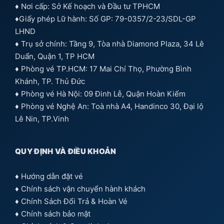
♦ Nơi cấp: Sở Kế hoạch và Đầu tư TPHCM
♦Giấy phép Lữ hành: Số GP: 79-0357/2-23/SDL-GP
LHND
♦ Trụ sở chính: Tầng 9, Tòa nhà Diamond Plaza, 34 Lê
Duẩn, Quận 1, TP HCM
♦ Phòng vé TP.HCM: 17 Mai Chí Thọ, Phường Bình
Khánh, TP. Thủ Đức
♦ Phòng vé Hà Nội: 09 Đinh Lễ, Quận Hoàn Kiếm
♦ Phòng vé Nghệ An: Toà nhà A4, Handinco 30, Đại lộ
Lê Nin, TP.Vinh
QUY ĐỊNH VÀ ĐIỀU KHOẢN
♦
Hướng dẫn đặt vé
♦
Chính sách vận chuyển hành khách
♦
Chính Sách Đổi Trả & Hoàn Vé
♦
Chính sách bảo mật