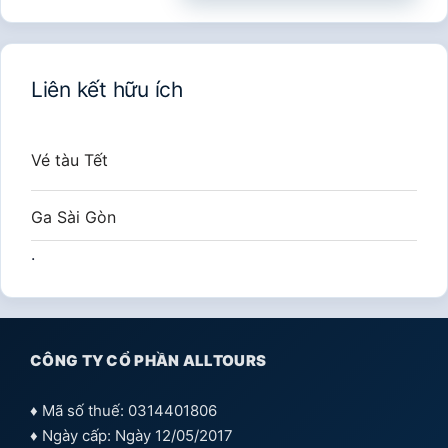
cho:
Liên kết hữu ích
Vé tàu Tết
Ga Sài Gòn
.
CÔNG TY CỔ PHẦN ALLTOURS
♦ Mã số thuế: 0314401806
♦ Ngày cấp: Ngày 12/05/2017