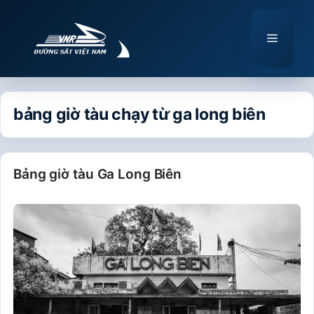
Chuyển
đến
Menu
nội
dung
bảng giờ tàu chạy từ ga long biên
Bảng giờ tàu Ga Long Biên