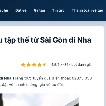
g chủ
Đặt vé
Ga tàu
Tin tức
Thanh toán vé tàu
tập thể từ Sài Gòn đi Nha
4.5/5 - (86) lượt đánh giá
 đi Nha Trang
trực tuyến qua điện thoại: 02873 053
đặt vé nhanh chóng, giá vé ưu đãi.