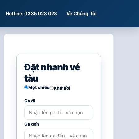
Hotline: 0335 023 023
Về Chúng Tôi
Đặt nhanh vé
tàu
Một chiều
Khứ hồi
Ga đi
Ga đến