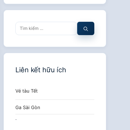
Tìm
kiếm
cho:
Liên kết hữu ích
Vé tàu Tết
Ga Sài Gòn
.