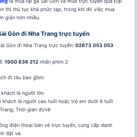
rang
là mua tại ga Sài Gòn và mua trực tuyến qua Đại
òn thì thủ tục khá phức tạp, trong khi đó việc mua
n giản hơn nhiều.
ài Gòn đi Nha Trang trực tuyến
Sài Gòn đi Nha Trang trực tuyến:
02873 053 053
ể:
1900 636 212
nhấn phím 2
ch đi tàu bao gồm:
khách là người lớn
 khách là người cao tuổi hoặc trẻ em dưới 6 tuổi
Trang; Thời gian đi/về
ống điện thoại bán vé trực tuyến, cung cấp danh
nh đặt vé.