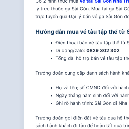
Có 2 hình thức mua
vé tàu Sài Gòn Nha T
lý trực thuộc ga Sài Gòn. Mua tại ga Sài G
trực tuyến qua Đại lý bán vé ga Sài Gòn đơ
Hướng dẫn mua vé tàu tập thể từ S
Điện thoại bán vé tàu tập thể từ 
Di dộng/zalo:
0829 302 302
Tổng đài hỗ trợ bán vé tàu tập th
Trưởng đoàn cung cấp danh sách hành khá
Họ và tên; số CMND đối với hành 
Ngày tháng năm sinh đối với hành
Ghi rõ hành trình: Sài Gòn đi Nha 
Trưởng đoàn gọi điện đặt vé tàu qua hệ th
sách hành khách đi tàu để hoàn tất quá trì