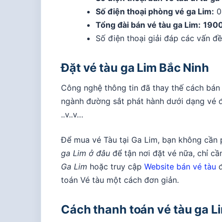
Số điện thoại phòng vé ga Lim:
0
Tổng đài bán vé tàu ga Lim:
1900
Số điện thoại giải đáp các vấn đ
Đặt vé tàu ga Lim Bắc Ninh
Công nghệ thông tin đã thay thế cách bán
ngành đường sắt phát hành dưới dạng vé đi
..v..v…
Để mua vé Tàu tại Ga Lim, bạn không cần p
ga Lim ở đâu
để tận nơi đặt vé nữa, chỉ c
Ga Lim
hoặc truy cập
Website bán vé tàu
đ
toán Vé tàu một cách đơn giản.
Cách thanh toán vé tàu ga L