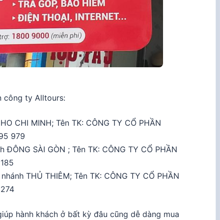
công ty Alltours:
 HO CHI MINH; Tên TK: CÔNG TY CỔ PHẦN
95 979
nh ĐÔNG SÀI GÒN ; Tên TK: CÔNG TY CỔ PHẦN
 185
 nhánh THỦ THIÊM; Tên TK: CÔNG TY CỔ PHẦN
 274
i, giúp hành khách ở bất kỳ đâu cũng dễ dàng mua