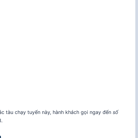
các tàu chạy tuyến này, hành khách gọi ngay đến
số
3
.
h