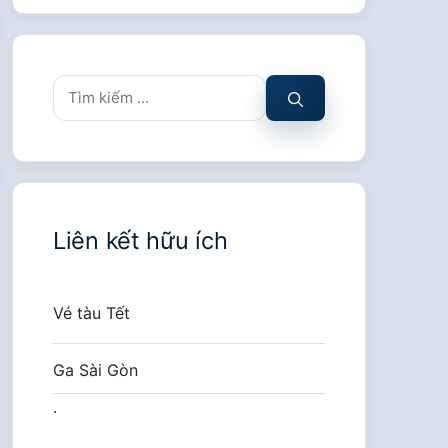
Tìm
kiếm
cho:
Liên kết hữu ích
Vé tàu Tết
Ga Sài Gòn
.