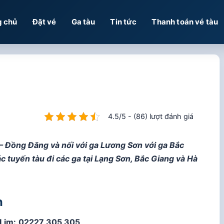
g chủ
Đặt vé
Ga tàu
Tin tức
Thanh toán vé tàu
4.5/5 - (86) lượt đánh giá
– Đồng Đăng và nối với ga Lương Sơn với ga Bắc
c tuyến tàu đi các ga tại Lạng Sơn, Bắc Giang và Hà
h
 Lim:
02227 305 305