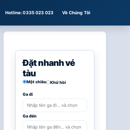
Hotline: 0335 023 023
Về Chúng Tôi
Đặt nhanh vé
tàu
Một chiều
Khứ hồi
Ga đi
Ga đến