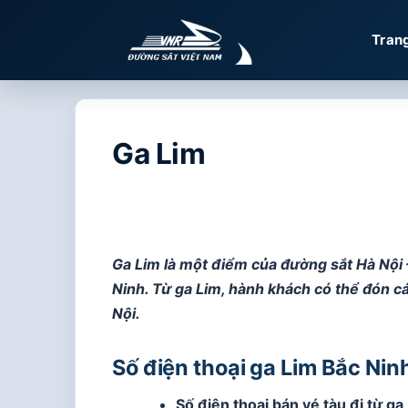
Chuyển
đến
Tran
nội
dung
Ga Lim
Ga Lim là một điểm của đường sắt Hà Nội 
Ninh. Từ ga Lim, hành khách có thể đón cá
Nội.
Số điện thoại ga Lim Bắc Nin
Số điện thoại bán vé tàu đi từ ga