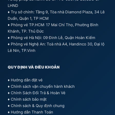
LHND
♦ Trụ sở chính: Tầng 9, Tòa nhà Diamond Plaza, 34 Lê
Duẩn, Quận 1, TP HCM
♦ Phòng vé TP.HCM: 17 Mai Chí Thọ, Phường Bình
Khánh, TP. Thủ Đức
♦ Phòng vé Hà Nội: 09 Đinh Lễ, Quận Hoàn Kiếm
♦ Phòng vé Nghệ An: Toà nhà A4, Handinco 30, Đại lộ
Lê Nin, TP.Vinh
QUY ĐỊNH VÀ ĐIỀU KHOẢN
♦
Hướng dẫn đặt vé
♦
Chính sách vận chuyển hành khách
♦
Chính Sách Đổi Trả & Hoàn Vé
♦
Chính sách bảo mật
♦
Chính sách & Quy định chung
♦
Hướng dẫn Thanh Toán