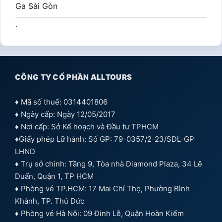
Ga Sài Gòn
.
CÔNG TY CỔ PHẦN ALLTOURS
♦ Mã số thuế: 0314401806
♦ Ngày cấp: Ngày 12/05/2017
♦ Nơi cấp: Sở Kế hoạch và Đầu tư TPHCM
♦Giấy phép Lữ hành: Số GP: 79-0357/2-23/SDL-GP
LHND
♦ Trụ sở chính: Tầng 9, Tòa nhà Diamond Plaza, 34 Lê
Duẩn, Quận 1, TP HCM
♦ Phòng vé TP.HCM: 17 Mai Chí Thọ, Phường Bình
Khánh, TP. Thủ Đức
♦ Phòng vé Hà Nội: 09 Đinh Lễ, Quận Hoàn Kiếm