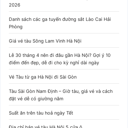
2026
Danh sách các ga tuyến đường sắt Lào Cai Hải
Phòng
Giá vé tàu Sông Lam Vinh Hà Nội
Lễ 30 tháng 4 nên đi đâu gần Hà Nội? Gợi ý 10
điểm đến đẹp, dễ đi cho kỳ nghỉ dài ngày
Vé Tàu từ ga Hà Nội đi Sài Gòn
Tàu Sài Gòn Nam Định – Giờ tàu, giá vé và cách
đặt vé dễ có giường nằm
Suất ăn trên tàu hoả ngày Tết
Địa chỉ bán vé tàu Hà Nội 5 cửa ô