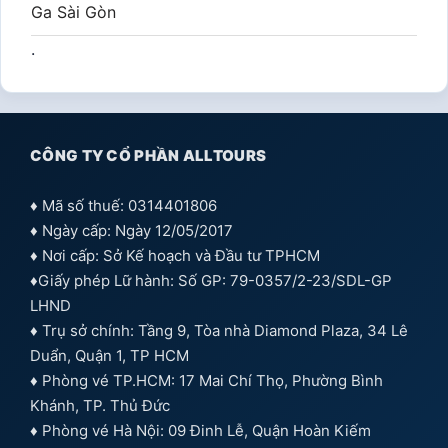
Ga Sài Gòn
.
CÔNG TY CỔ PHẦN ALLTOURS
♦ Mã số thuế: 0314401806
♦ Ngày cấp: Ngày 12/05/2017
♦ Nơi cấp: Sở Kế hoạch và Đầu tư TPHCM
♦Giấy phép Lữ hành: Số GP: 79-0357/2-23/SDL-GP
LHND
♦ Trụ sở chính: Tầng 9, Tòa nhà Diamond Plaza, 34 Lê
Duẩn, Quận 1, TP HCM
♦ Phòng vé TP.HCM: 17 Mai Chí Thọ, Phường Bình
Khánh, TP. Thủ Đức
♦ Phòng vé Hà Nội: 09 Đinh Lễ, Quận Hoàn Kiếm